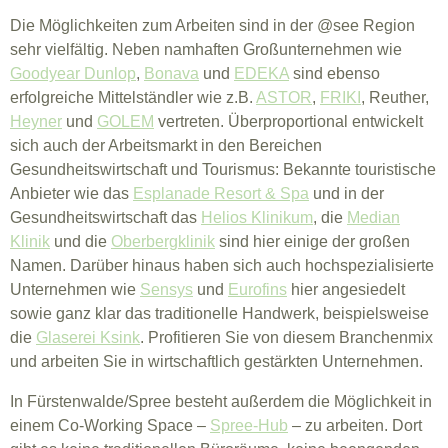
Die Möglichkeiten zum Arbeiten sind in der @see Region
sehr vielfältig. Neben namhaften Großunternehmen wie
Goodyear Dunlop
,
Bonava
und
EDEKA
sind ebenso
erfolgreiche Mittelständler wie z.B.
ASTOR
,
FRIKI
, Reuther,
Heyner
und
GOLEM
vertreten. Überproportional entwickelt
sich auch der Arbeitsmarkt in den Bereichen
Gesundheitswirtschaft und Tourismus: Bekannte touristische
Anbieter wie das
Esplanade Resort & Spa
und in der
Gesundheitswirtschaft das
Helios Klinikum
, die
Median
Klinik
und die
Oberbergklinik
sind hier einige der großen
Namen. Darüber hinaus haben sich auch hochspezialisierte
Unternehmen wie
Sensys
und
Eurofins
hier angesiedelt
sowie ganz klar das traditionelle Handwerk, beispielsweise
die
Glaserei Ksink
. Profitieren Sie von diesem Branchenmix
und arbeiten Sie in wirtschaftlich gestärkten Unternehmen.
In Fürstenwalde/Spree besteht außerdem die Möglichkeit in
einem Co-Working Space –
Spree-Hub
– zu arbeiten. Dort