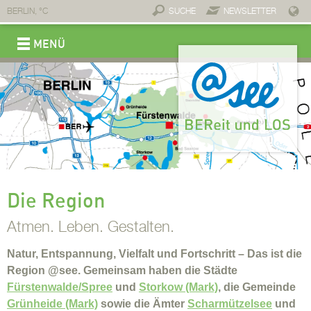
BERLIN,
°C
SUCHE
NEWSLETTER
MENÜ
REGION
Marke @see
Botschafter @see
Anbindung
Kontakt & Downloads
Newsletter der Region
Aktionen & Termine
Wirtschaft
Sommerfest 2025
Sommerfest 2024
Sommerfest 2023
Sommerfest 2022
Sommerfest 2019
Sommerfest 2018
Wirtschaftsstandort
Investieren
Fachkräfte
Unternehmen & Partner
Anbindung
Existenzgründung
Tourismus
Bewegen
Entschleunigen
Erleben
Genuss
Übernachten
Leben
Ankommen
Wohnen
Arbeiten
Mobil sein
Kinder betreuen
Individuelle Bildung
Gut versorgt
Gesundheit
Heilende Wasser
Wellness
Kuren
Sport
Medizinische Infrastruktur
Jobportal
Die Region
Atmen. Leben. Gestalten.
Natur, Entspannung, Vielfalt und Fortschritt – Das ist die
Region @see. Gemeinsam haben die Städte
Fürstenwalde/Spree
und
Storkow (Mark)
, die Gemeinde
Grünheide (Mark)
sowie die Ämter
Scharmützelsee
und